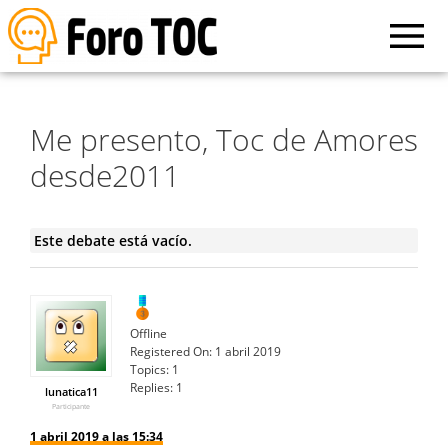
Me presento, Toc de Amores
desde2011
Este debate está vacío.
Offline
Registered On:
1 abril 2019
Topics:
1
Replies:
1
lunatica11
Participante
1 abril 2019 a las 15:34