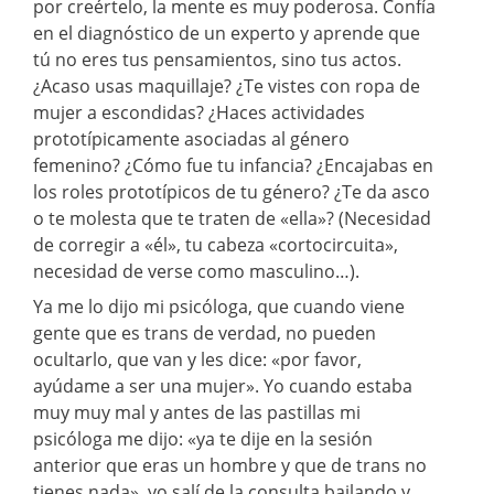
por creértelo, la mente es muy poderosa. Confía
en el diagnóstico de un experto y aprende que
tú no eres tus pensamientos, sino tus actos.
¿Acaso usas maquillaje? ¿Te vistes con ropa de
mujer a escondidas? ¿Haces actividades
prototípicamente asociadas al género
femenino? ¿Cómo fue tu infancia? ¿Encajabas en
los roles prototípicos de tu género? ¿Te da asco
o te molesta que te traten de «ella»? (Necesidad
de corregir a «él», tu cabeza «cortocircuita»,
necesidad de verse como masculino…).
Ya me lo dijo mi psicóloga, que cuando viene
gente que es trans de verdad, no pueden
ocultarlo, que van y les dice: «por favor,
ayúdame a ser una mujer». Yo cuando estaba
muy muy mal y antes de las pastillas mi
psicóloga me dijo: «ya te dije en la sesión
anterior que eras un hombre y que de trans no
tienes nada», yo salí de la consulta bailando y