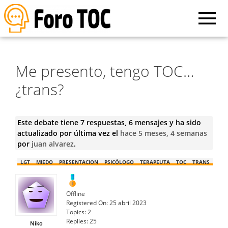
Me presento, tengo TOC…
¿trans?
Este debate tiene 7 respuestas, 6 mensajes y ha sido
actualizado por última vez el
hace 5 meses, 4 semanas
por
juan alvarez
.
LGT
MIEDO
PRESENTACION
PSICÓLOGO
TERAPEUTA
TOC
TRANS
Offline
Registered On:
25 abril 2023
Topics:
2
Replies:
25
Niko