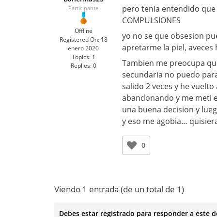
pero tenia entendido que
Participante
COMPULSIONES
Offline
yo no se que obsesion pu
Registered On:
18
apretarme la piel, aveces
enero 2020
Topics:
1
Tambien me preocupa que
Replies:
0
secundaria no puedo parar
salido 2 veces y he vuelto 
abandonando y me meti en
una buena decision y lueg
y eso me agobia… quisier
0
Viendo 1 entrada (de un total de 1)
Debes estar registrado para responder a este d