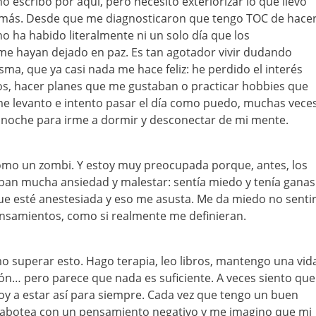
escribo por aquí, pero necesito exteriorizar lo que llevo
más. Desde que me diagnosticaron que tengo TOC de hace
no ha habido literalmente ni un solo día que los
me hayan dejado en paz. Es tan agotador vivir dudando
a, que ya casi nada me hace feliz: he perdido el interés
s, hacer planes que me gustaban o practicar hobbies que
me levanto e intento pasar el día como puedo, muchas vece
noche para irme a dormir y desconectar de mi mente.
mo un zombi. Y estoy muy preocupada porque, antes, los
n mucha ansiedad y malestar: sentía miedo y tenía ganas
que esté anestesiada y eso me asusta. Me da miedo no senti
ensamientos, como si realmente me definieran.
 superar esto. Hago terapia, leo libros, mantengo una vid
ón… pero parece que nada es suficiente. A veces siento que
oy a estar así para siempre. Cada vez que tengo un buen
botea con un pensamiento negativo y me imagino que mi