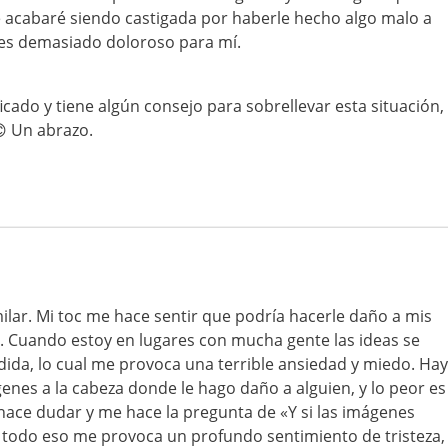
e acabaré siendo castigada por haberle hecho algo malo a
í es demasiado doloroso para mí.
ificado y tiene algún consejo para sobrellevar esta situación,
 Un abrazo.
milar. Mi toc me hace sentir que podría hacerle daño a mis
. Cuando estoy en lugares con mucha gente las ideas se
ida, lo cual me provoca una terrible ansiedad y miedo. Hay
nes a la cabeza donde le hago daño a alguien, y lo peor es
ce dudar y me hace la pregunta de «Y si las imágenes
e»; todo eso me provoca un profundo sentimiento de tristeza,