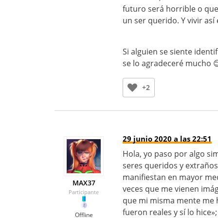
futuro será horrible o qu
un ser querido. Y vivir as
Si alguien se siente ident
se lo agradeceré mucho 
+2
29 junio 2020 a las 22:51
Hola, yo paso por algo si
seres queridos y extraños
manifiestan en mayor med
MAX37
veces que me vienen imáge
Participante
que mi misma mente me ha
fueron reales y sí lo hic
Offline