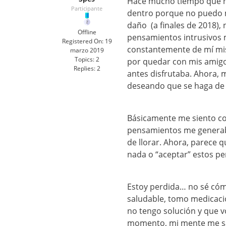
Hace mucho tiempo que no 
Participante
dentro porque no puedo 
daño (a finales de 2018), 
Offline
pensamientos intrusivos 
Registered On:
19
constantemente de mí mism
marzo 2019
Topics:
2
por quedar con mis amigo
Replies:
2
antes disfrutaba. Ahora, 
deseando que se haga de 
Básicamente me siento co
pensamientos me generaba
de llorar. Ahora, parece 
nada o “aceptar” estos p
Estoy perdida… no sé cómo
saludable, tomo medicaci
no tengo solución y que v
momento, mi mente me sa