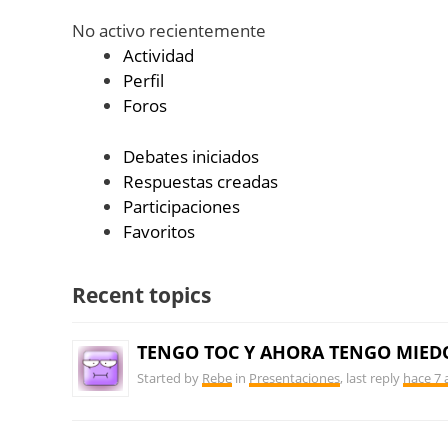
No activo recientemente
Actividad
Perfil
Foros
Debates iniciados
Respuestas creadas
Participaciones
Favoritos
Recent topics
TENGO TOC Y AHORA TENGO MIEDO
Started by
Rebe
in
Presentaciones
, last reply
hace 7 