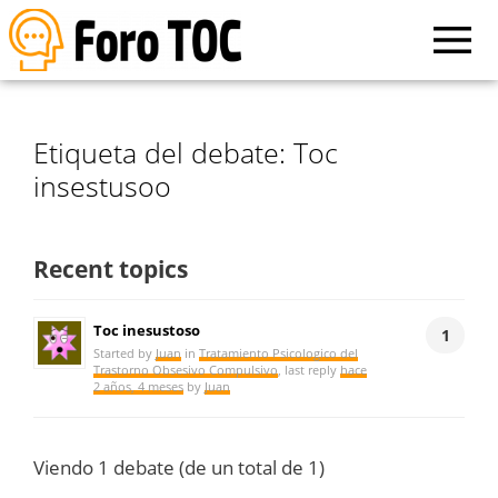
Etiqueta del debate: Toc
insestusoo
Recent topics
Toc inesustoso
1
Started by
Juan
in
Tratamiento Psicologico del
Trastorno Obsesivo Compulsivo
, last reply
hace
2 años, 4 meses
by
Juan
Viendo 1 debate (de un total de 1)