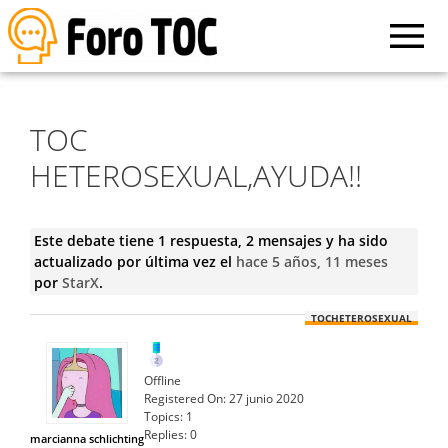
TOC
HETEROSEXUAL,AYUDA!!
Este debate tiene 1 respuesta, 2 mensajes y ha sido
actualizado por última vez el
hace 5 años, 11 meses
por
StarX
.
TOCHETEROSEXUAL
Offline
Registered On:
27 junio 2020
Topics:
1
Replies:
0
marcianna schlichting