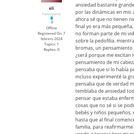
ansiedad bastante grand
eli
por las dinámicas en mis
Participante
ahora sé que no tienen ni
final yo era más pequeña,
Offline
no forman parte de mi vi
Registered On:
7
febrero 2024
sobre la pedofilia. mient
Topics:
1
bromas, un pensamiento se
Replies:
0
¿será porque me excitan lo
pensamiento de mi cabez
pensaba que si lo había p
incluso experimenté la gr
pensaba que de verdad me 
temblaba de ansiedad todo
pensar que estaba enferma
cosas que no sé si se pod
bebés y niños pequeños, es
hasta que al final comenc
familia, para reafirmarm