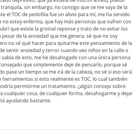
estado depresivo, que ya estaba de mucho antes), puedo
tranquila, sin embargo, no consigo que se me vaya de la
te el TOC de pedofilia fue un alivio para mí, me ha servido
 no estoy enferma, que hay más personas que sufren con
rí que existe la groinal reponse y trato de no evitar los
a pesar de la ansiedad que me genera, sé que no soy
 pero no sé qué hacer para quitarme este pensamiento de la
de sentir ansiedad y terror cuando veo niños en la calle o
ie sabía de esto, me he desahogado con una única persona
consejado que simplemente deje de pensarlo, porque sé
do pase un tiempo se me irá de la cabeza, no sé si eso será
 o herramientas si esto realmente es TOC, lo cual también
podría permitirme un tratamiento. ¿algún consejo sobre
ía cualquier cosa, de cualquier forma, desahogarme y dejar
está ayudando bastante.