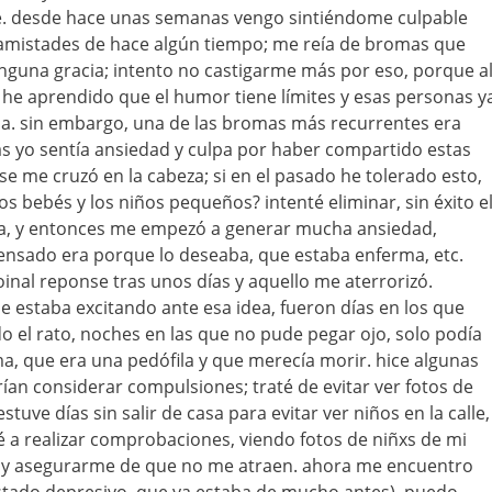
e. desde hace unas semanas vengo sintiéndome culpable
 amistades de hace algún tiempo; me reía de bromas que
nguna gracia; intento no castigarme más por eso, porque a
 he aprendido que el humor tiene límites y esas personas y
da. sin embargo, una de las bromas más recurrentes era
ras yo sentía ansiedad y culpa por haber compartido estas
 me cruzó en la cabeza; si en el pasado he tolerado esto,
s bebés y los niños pequeños? intenté eliminar, sin éxito e
a, y entonces me empezó a generar mucha ansiedad,
ensado era porque lo deseaba, que estaba enferma, etc.
oinal reponse tras unos días y aquello me aterrorizó.
estaba excitando ante esa idea, fueron días en los que
 el rato, noches en las que no pude pegar ojo, solo podía
, que era una pedófila y que merecía morir. hice algunas
rían considerar compulsiones; traté de evitar ver fotos de
tuve días sin salir de casa para evitar ver niños en la calle,
é a realizar comprobaciones, viendo fotos de niñxs de mi
e y asegurarme de que no me atraen. ahora me encuentro