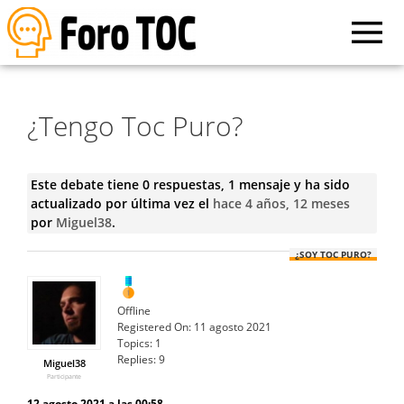
¿Tengo Toc Puro?
Este debate tiene 0 respuestas, 1 mensaje y ha sido
actualizado por última vez el
hace 4 años, 12 meses
por
Miguel38
.
¿SOY TOC PURO?
Offline
Registered On:
11 agosto 2021
Topics:
1
Replies:
9
Miguel38
Participante
12 agosto 2021 a las 00:58