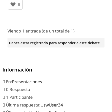
0
Viendo 1 entrada (de un total de 1)
Debes estar registrado para responder a este debate.
Información
En:
Presentaciones
0 Respuesta
1 Participante
Última respuesta:
UswUser34