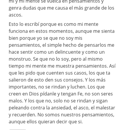
mi y mi mente se vuelca en pensamientos y
genra dudas que me causa el más grande de los
ascos.
Esto lo escribí porque es como mi mente
funciona en estos momentos, aunque me sienta
bien porque yo se que no soy mis
pensamientos, el simple hecho de pensarlos me
hace sentir como un delincuente y como un
monstruo. Se que no lo soy, pero al mismo
tiempo mi mente me muestra pensamientos. Así
que les pido que cuenten sus casos, los que ta
salieron de esto den sus consejos. Y los más
importantes, no se rindan y luchen. Los que
creen en Dios pídanle y tengan Fe, no son seres
malos. Y los que no, solo no se rindan y sigan
peleando contra la ansiedad, el asco, el malestar
y recuerden. No somos nuestros pensamientos,
aunque ellos quieran decir que si.