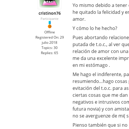
Yo mismo debido a tener 
he quitado la felicidad y 
cristinon76
amor.
Participante
Y cómo lo he hecho?
Offline
Pues abortando relaciones
Registered On:
29
julio 2018
putada de t.o.c., al ver 
Topics:
30
relación de amor con una 
Replies:
65
me da una excelente impre
en mi estómago .
Me hago el indiferente, pa
resumiendo…hago cosas pa
evitación del t.o.c. para 
ciertas cosas que me dan
negativos e intrusivos com
futura novia) y con amista
no se averguenze de mi( si
Pienso también que si no 