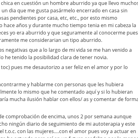
a chica en cuestión un hombre aburrido ya que llevo mucho
 un dia que me gusta pasármelo encerrado en casa sin
osas pendientes por casa, etc, etc., por esto mismo
o hace años y durante mucho tiempo tenia en mi cabeza la
veces yo era aburrido y que seguramente al conocerme pues
amente me considerarian un tipo aburrido.
es negativas que a lo largo de mi vida se me han venido a
he tenido la posibilidad clara de tener novia.
toc) pues me desautorizo a ser feliz en el amor y por lo
ncontrarme y hablarme con personas que les hubiera
almente lo mismo que he comentado aquí y si lo hubieran
ría mucha ilusión hablar con ellos/ as y comentar de form
s de comprobación de encima, unos 2 por semana aunque
ho ningún diario de seguimiento de mi autoterapia y este
el t.o.c. con las mujeres….con el amor pues voy a actuar en