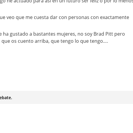
go he actuado para así en un futuro ser feliz o por lo meno
que veo que me cuesta dar con personas con exactamente
 ha gustado a bastantes mujeres, no soy Brad Pitt pero
lo que os cuento arriba, que tengo lo que tengo….
ebate.