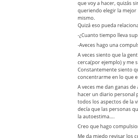
que voy a hacer, quizás s
queriendo elegir la mejor
mismo.
Quizá eso pueda relacion
-¿Cuanto tiempo lleva supe
-Aveces hago una compulsi
A veces siento que la gen
cerca(por ejemplo) y me s
Constantemente siento q
concentrarme en lo que es
A veces me dan ganas de a
hacer un diario personal 
todos los aspectos de la v
decía que las personas q
la autoestima….
Creo que hago compulsion
Me da miedo revisar los 