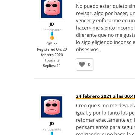
No puedo estar quieto sin
revisar, algo por hacer, 
vencer y enfocarme en una
JD
hacer» me siento incomplet
Participante
diferente que no me gus
lo sigo eligiendo incons
Offline
obsesivos .
Registered On:
20
febrero 2020
Topics:
2
0
Replies:
11
24 febrero 2021 a las 00:4
Creo que si no me devuelv
igual, y por lo tanto los
retomar exactamente en lo
JD
pensamientos para seguir 
Participante
realizando, si no hago la