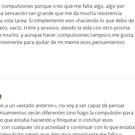
 compulsiones porque creo que me falta algo, algo por
una sensación tan grande que me da mucha resistencia
 sola tarea. Si simplemente vivo «haciendo lo que debo de
o, vacío, triste y ansioso, viendo la vida con otro prisma
ta mucho, y aunque hacer compulsiones tampoco me gusta,
cientemente para quitar de mi mente esos pensamientos
8
o a un «estado anterior», no voy a ser capaz de pensar
 pensamientos serán diferentes sino hago la compulsión para
 que estaba haciendo y finiquitar o concluir esos
con cualquier otra actividad o continuar con lo que estaba
 compulsión siento que algo muy importante me falta y