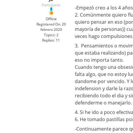
Participante
-Empezó creo a los 4 años.
2. Comúnmente quiero fl
Offline
quiero pensar en eso (por
Registered On:
20
mayoría de personas)) cua
febrero 2020
Topics:
2
veces hago compulsiones
Replies:
11
3. Pensamientos o movimi
que estaba realizando) pa
eso no importa tanto.
Cuando tengo una obsesio
falta algo, que no estoy 
dandome por vencido. Y lo
indefension y darle la raz
recibiendo todo el dia y 
defenderme o manejarlo.
4. Si he ido a poco efecti
6. He tomado pastillas psi
-Continuamente parece que