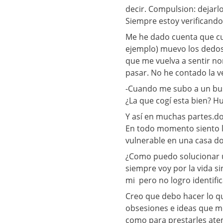
decir. Compulsion: dejar
Siempre estoy verificando
Me he dado cuenta que cu
ejemplo) muevo los dedos
que me vuelva a sentir no
pasar. No he contado la v
-Cuando me subo a un bus 
¿La que cogí esta bien? H
Y así en muchas partes.do
En todo momento siento l
vulnerable en una casa do
¿Como puedo solucionar u
siempre voy por la vida 
mi pero no logro identific
Creo que debo hacer lo qu
obsesiones e ideas que me
como para prestarles ate