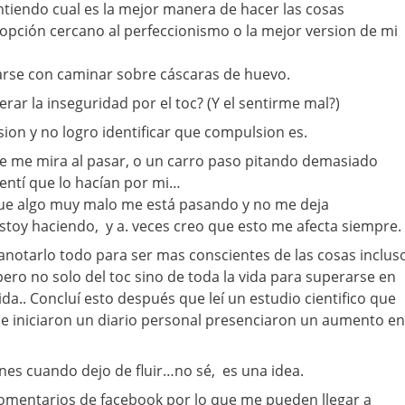
intiendo cual es la mejor manera de hacer las cosas
 opción cercano al perfeccionismo o la mejor version de mi
arse con caminar sobre cáscaras de huevo.
rar la inseguridad por el toc? (Y el sentirme mal?)
on y no logro identificar que compulsion es.
te me mira al pasar, o un carro paso pitando demasiado
entí que lo hacían por mi…
ue algo muy malo me está pasando y no me deja
toy haciendo, y a. veces creo que esto me afecta siempre.
notarlo todo para ser mas conscientes de las cosas inclus
pero no solo del toc sino de toda la vida para superarse en
ida.. Concluí esto después que leí un estudio cientifico que
ue iniciaron un diario personal presenciaron un aumento en
es cuando dejo de fluir…no sé, es una idea.
comentarios de facebook por lo que me pueden llegar a