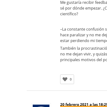
Me gustaría recibir feed
sé por dónde empezar. ¿C
científico?
–La constante confusión s
hace paralizar y no me d
estar perdiendo mi tiemp
También la procrastinació
no me dejan vivir, y quiz
principales motivos del po
0
20 febrero 2021 a las 18:2