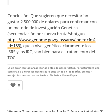
Conclusión: Que sugieren que necesitarían
gastar 2.500.000 de dolares para confirmar con
un metodo de investigación Genética
(secuenciación por fuerza bruta/shotgun,
https://www.genome.gov/glossarys/index.cfm?
id=183
), que a nivel genético, claramente los
ISRS y los IRG, van bien para el tratamiento del
TOC.
Es un error capital lanzar teorías antes de poseer datos. Por naturaleza uno
comienza a alterar los hechos para encajarlos en las teorías, en lugar
encajar las teorías con los hechos. Sir Arthur Conan Doyle
0
Viendo 2 entradas - de la 1 a la 2 (de un total de 2)