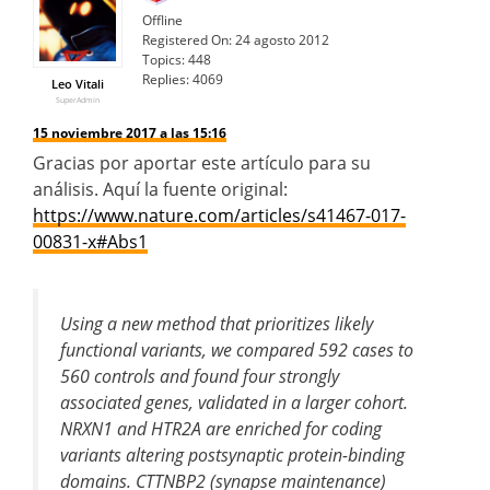
Offline
Registered On:
24 agosto 2012
Topics:
448
Replies:
4069
Leo Vitali
SuperAdmin
15 noviembre 2017 a las 15:16
Gracias por aportar este artículo para su
análisis. Aquí la fuente original:
https://www.nature.com/articles/s41467-017-
00831-x#Abs1
Using a new method that prioritizes likely
functional variants, we compared 592 cases to
560 controls and found four strongly
associated genes, validated in a larger cohort.
NRXN1 and HTR2A are enriched for coding
variants altering postsynaptic protein-binding
domains. CTTNBP2 (synapse maintenance)