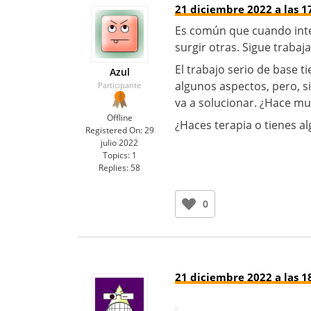
21 diciembre 2022 a las 1
Es común que cuando inte
surgir otras. Sigue trabaj
El trabajo serio de base 
Azul
algunos aspectos, pero, si
Participante
va a solucionar. ¿Hace mu
Offline
¿Haces terapia o tienes a
Registered On:
29
julio 2022
Topics:
1
Replies:
58
0
21 diciembre 2022 a las 1