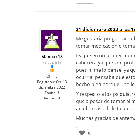
21 diciembre 2022 a las 1
Me gustaría preguntar sob
tomar medicacion o tomarl
Es que en un primer mome
Manoxx18
cabecera ya que son prof
Participante
pues ni me lo pensé, ya q
Offline
ocurria, pensaba que esto
Registered On:
13
hecho bien porque uno le
diciembre 2022
Topics:
3
Y respecto a los psiquiat
Replies:
8
que a pesar de tomar el 
añadir más a la lista por
Muchas gracias de ante
0