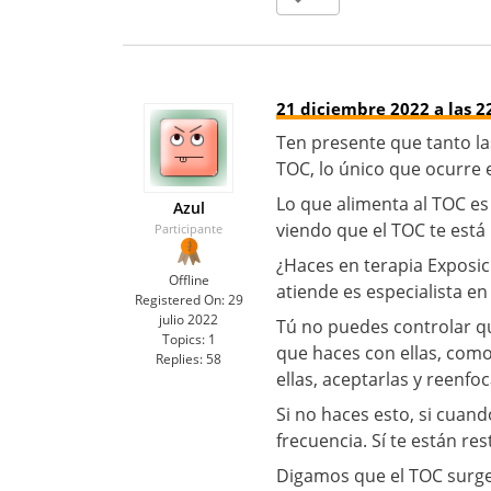
21 diciembre 2022 a las 2
Ten presente que tanto l
TOC, lo único que ocurre 
Lo que alimenta al TOC e
Azul
viendo que el TOC te está
Participante
¿Haces en terapia Exposic
Offline
atiende es especialista e
Registered On:
29
julio 2022
Tú no puedes controlar qu
Topics:
1
que haces con ellas, como 
Replies:
58
ellas, aceptarlas y reenfoc
Si no haces esto, si cua
frecuencia. Sí te están r
Digamos que el TOC surge 