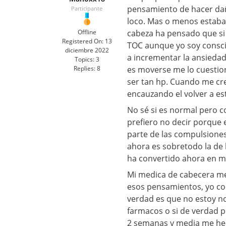
pensamiento de hacer dañ
Participante
loco. Mas o menos estaba
Offline
cabeza ha pensado que si 
Registered On:
13
TOC aunque yo soy consci
diciembre 2022
a incrementar la ansiedad
Topics:
3
Replies:
8
es moverse me lo cuestiona
ser tan hp. Cuando me cre
encauzando el volver a es
No sé si es normal pero 
prefiero no decir porque 
parte de las compulsiones
ahora es sobretodo la de
ha convertido ahora en m
Mi medica de cabecera m
esos pensamientos, yo c
verdad es que no estoy n
farmacos o si de verdad p
2 semanas y media me he 