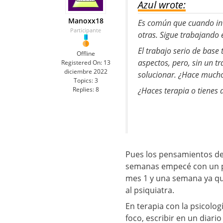
Azul wrote:
Manoxx18
Es común que cuando int
Participante
otras. Sigue trabajando 
El trabajo serio de base
Offline
aspectos, pero, sin un t
Registered On:
13
diciembre 2022
solucionar. ¿Hace mucho
Topics:
3
¿Haces terapia o tienes
Replies:
8
Pues los pensamientos de
semanas empecé con un p
mes 1 y una semana ya q
al psiquiatra.
En terapia con la psicolog
foco, escribir en un diar