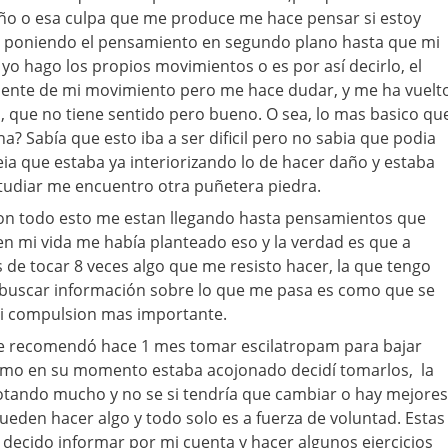
o o esa culpa que me produce me hace pensar si estoy
 poniendo el pensamiento en segundo plano hasta que mi
yo hago los propios movimientos o es por así decirlo, el
ente de mi movimiento pero me hace dudar, y me ha vuelt
, que no tiene sentido pero bueno. O sea, lo mas basico qu
? Sabía que esto iba a ser dificil pero no sabia que podia
ia que estaba ya interiorizando lo de hacer daño y estaba
tudiar me encuentro otra puñetera piedra.
con todo esto me estan llegando hasta pensamientos que
en mi vida me había planteado eso y la verdad es que a
 de tocar 8 veces algo que me resisto hacer, la que tengo
 buscar información sobre lo que me pasa es como que se
i compulsion mas importante.
e recomendó hace 1 mes tomar escilatropam para bajar
omo en su momento estaba acojonado decidí tomarlos, la
otando mucho y no se si tendría que cambiar o hay mejores
ueden hacer algo y todo solo es a fuerza de voluntad. Estas
decido informar por mi cuenta y hacer algunos ejercicios