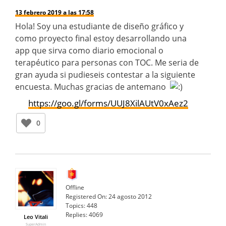
13 febrero 2019 a las 17:58
Hola! Soy una estudiante de diseño gráfico y
como proyecto final estoy desarrollando una
app que sirva como diario emocional o
terapéutico para personas con TOC. Me seria de
gran ayuda si pudieseis contestar a la siguiente
encuesta. Muchas gracias de antemano
https://goo.gl/forms/UUJ8XilAUtV0xAez2
0
Offline
Registered On:
24 agosto 2012
Topics:
448
Replies:
4069
Leo Vitali
SuperAdmin