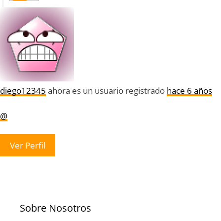
diego12345
ahora es un usuario registrado
hace 6 años
@
Ver Perfil
Sobre Nosotros