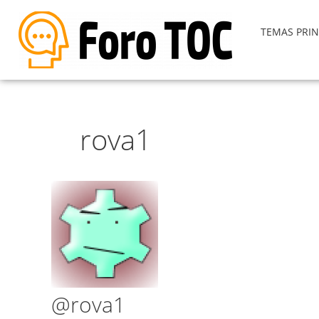
TEMAS PRIN
rova1
@rova1