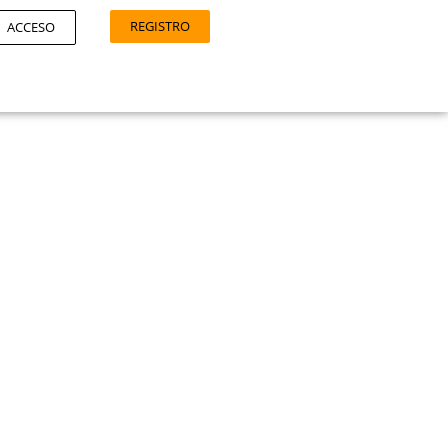
REGISTRO
ACCESO