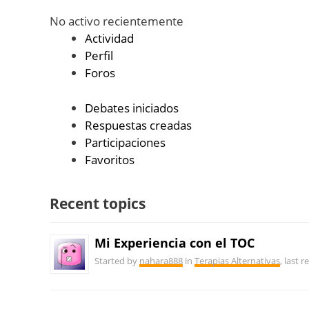
No activo recientemente
Actividad
Perfil
Foros
Debates iniciados
Respuestas creadas
Participaciones
Favoritos
Recent topics
Mi Experiencia con el TOC
Started by
nahara888
in
Terapias Alternativas
, last r