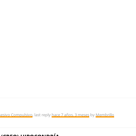
sesivo Compulsivo
, last reply
hace 7 años, 3 meses
by
Membrillo