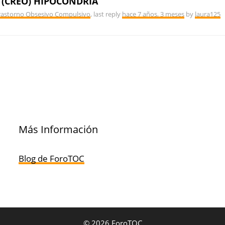
 (CREO) HIPOCONDRÍA
Trastorno Obsesivo Compulsivo
, last reply
hace 7 años, 3 meses
by
laura125
Más Información
Blog de ForoTOC
© 2026 ForoTOC