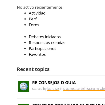
No activo recientemente
Actividad
Perfil
Foros
Debates iniciados
Respuestas creadas
Participaciones
Favoritos
Recent topics
RE CONSEJOS O GUIA
Started by
laura125
in
Diagnostico del Trastorno Ob