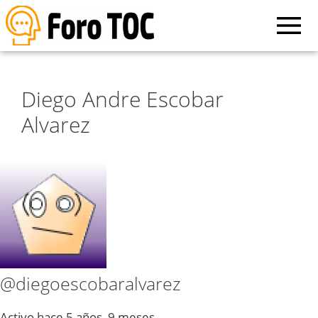
Diego Andre Escobar
Alvarez
@diegoescobaralvarez
Activo hace 5 años, 9 meses