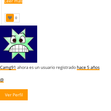
Leer más
0
Camg91
ahora es un usuario registrado
hace 5 años
@
Ver Perfil