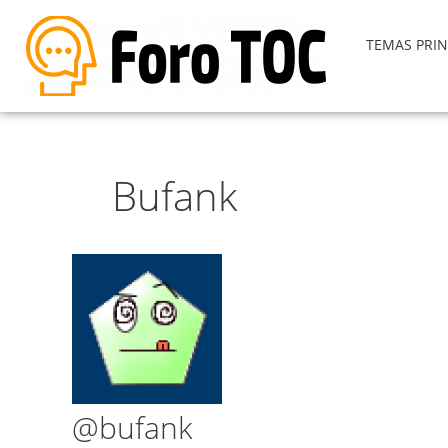
TEMAS PRIN
Bufank
@bufank