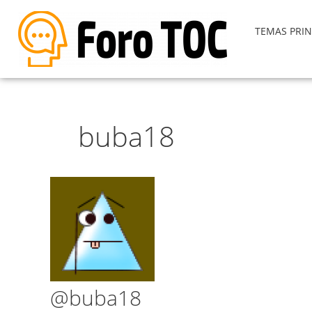
TEMAS PRIN
buba18
@buba18